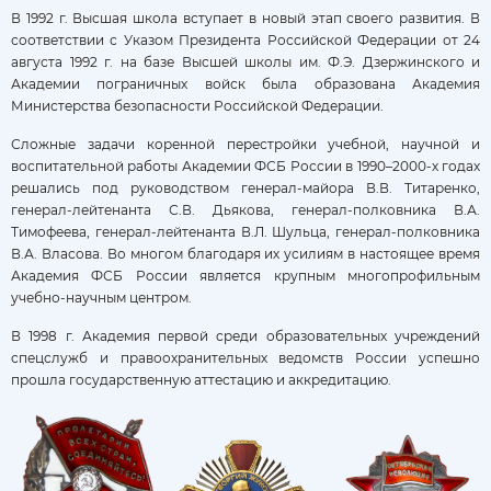
В 1992 г. Высшая школа вступает в новый этап своего развития. В
соответствии с Указом Президента Российской Федерации от 24
августа 1992 г. на базе Высшей школы им. Ф.Э. Дзержинского и
Академии пограничных войск была образована Академия
Министерства безопасности Российской Федерации.
Сложные задачи коренной перестройки учебной, научной и
воспитательной работы Академии ФСБ России в 1990–2000-х годах
решались под руководством генерал-майора В.В. Титаренко,
генерал-лейтенанта С.В. Дьякова, генерал-полковника В.А.
Тимофеева, генерал-лейтенанта В.Л. Шульца, генерал-полковника
В.А. Власова. Во многом благодаря их усилиям в настоящее время
Академия ФСБ России является крупным многопрофильным
учебно-научным центром.
В 1998 г. Академия первой среди образовательных учреждений
спецслужб и правоохранительных ведомств России успешно
прошла государственную аттестацию и аккредитацию.