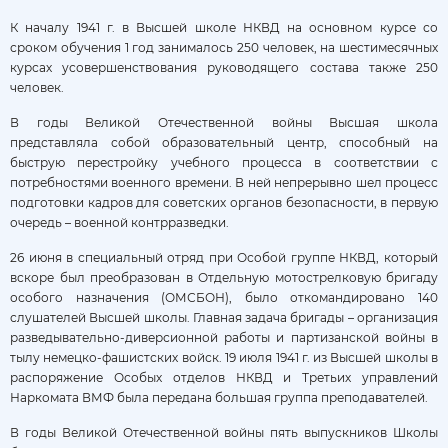
К началу 1941 г. в Высшей школе НКВД на основном курсе со
сроком обучения 1 год занималось 250 человек, на шестимесячных
курсах усовершенствования руководящего состава также 250
человек.
В годы Великой Отечественной войны Высшая школа
представляла собой образовательный центр, способный на
быструю перестройку учебного процесса в соответствии с
потребностями военного времени. В ней непрерывно шел процесс
подготовки кадров для советских органов безопасности, в первую
очередь – военной контрразведки.
26 июня в специальный отряд при Особой группе НКВД, который
вскоре был преобразован в Отдельную мотострелковую бригаду
особого назначения (ОМСБОН), было откомандировано 140
слушателей Высшей школы. Главная задача бригады – организация
разведывательно-диверсионной работы и партизанской войны в
тылу немецко-фашистских войск. 19 июля 1941 г. из Высшей школы в
распоряжение Особых отделов НКВД и Третьих управлений
Наркомата ВМФ была передана большая группа преподавателей.
В годы Великой Отечественной войны пять выпускников Школы