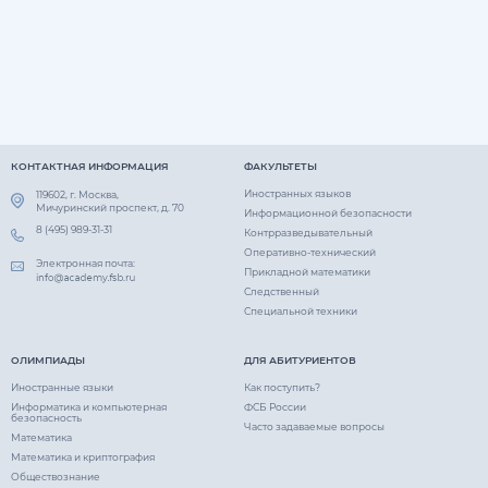
КОНТАКТНАЯ ИНФОРМАЦИЯ
ФАКУЛЬТЕТЫ
Иностранных языков
119602, г. Москва,
Мичуринский проспект, д. 70
Информационной безопасности
8 (495) 989-31-31
Контрразведывательный
Оперативно-технический
Электронная почта:
Прикладной математики
Следственный
Специальной техники
ОЛИМПИАДЫ
ДЛЯ АБИТУРИЕНТОВ
Иностранные языки
Как поступить?
Информатика и компьютерная
ФСБ России
безопасность
Часто задаваемые вопросы
Математика
Математика и криптография
Обществознание