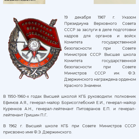
19 декабря 1967 г. Указом
Президиума Верховного Совета
СССР за заслуги в деле подготовки
кадров для органов и войск
Комитета государственной
безопасности при Совете
Министров СССР Высшая школа
Комитета государственной
безопасности при Совете
Министров СССР им. Ф.Э.
Дзержинского награждена орденом
Красного Знамени.
В 1950-1960-х годах Высшей школой КГБ руководили: полковник
Ефимов А.Я., генерал-майор Борисоглебский Е.И., генерал-майор
Куренков А.Н., генерал-лейтенант Питовранов Е.П. и генерал-
лейтенант Гришин П.Г..
В 1962 г. Высшей школе КГБ при Совете Министров СССР
присвоено имя Ф.Э. Дзержинского.