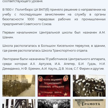
соответствующего уровня.
В 1930 г. Политбюро ЦК ВКП(б) приняло решение о направлении на
учебу с последующим зачислением на службу в органы
безопасности 1000 передовых рабочих из промышленных
предприятий Советского Союза.
Первым начальником Центральной школы был назначен А.М.
Шанин.
Школа располагалась в Большом Кисельном переулке, в здании,
где ранее располагалась Школа Транспортного отдела.
Лекторами были назначены 111 работников Центрального аппарата,
среди которых А.X. Артузов, И.А. Апетер, Б.И. Гудзь, Н.И.
Демиденко, Н.Ф. Еремин, А.И. Кауль, Д.В. Усов, С.Г. Фирин и другие.