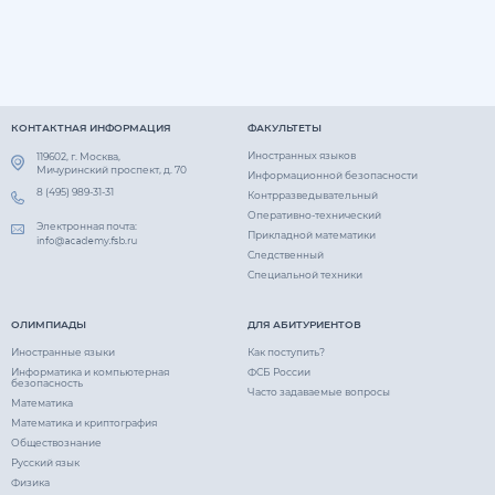
КОНТАКТНАЯ ИНФОРМАЦИЯ
ФАКУЛЬТЕТЫ
Иностранных языков
119602, г. Москва,
Мичуринский проспект, д. 70
Информационной безопасности
8 (495) 989-31-31
Контрразведывательный
Оперативно-технический
Электронная почта:
Прикладной математики
Следственный
Специальной техники
ОЛИМПИАДЫ
ДЛЯ АБИТУРИЕНТОВ
Иностранные языки
Как поступить?
Информатика и компьютерная
ФСБ России
безопасность
Часто задаваемые вопросы
Математика
Математика и криптография
Обществознание
Русский язык
Физика