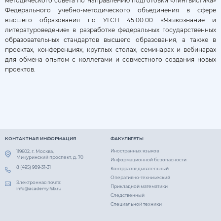
методического совета по направлению подготовки «Лингвистика»
Федерального учебно-методического объединения в сфере
высшего образования по УГСН 45.00.00 «Языкознание и
литературоведение» в разработке федеральных государственных
образовательных стандартов высшего образования, а также в
проектах, конференциях, круглых столах, семинарах и вебинарах
для обмена опытом с коллегами и совместного создания новых
проектов.
КОНТАКТНАЯ ИНФОРМАЦИЯ
ФАКУЛЬТЕТЫ
Иностранных языков
119602, г. Москва,
Мичуринский проспект, д. 70
Информационной безопасности
8 (495) 989-31-31
Контрразведывательный
Оперативно-технический
Электронная почта:
Прикладной математики
Следственный
Специальной техники