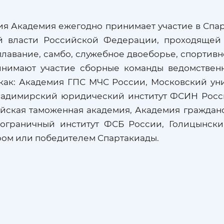
ия Академия ежегодно принимает участие в Спа
й власти Российской Федерации, проходящей п
плавание, самбо, служебное двоеборье, спортив
нимают участие сборные команды ведомственн
как: Академия ГПС МЧС России, Московский уни
адимирский юридический институт ФСИН России
ийская таможенная академия, Академия гражда
ограничный институт ФСБ России, Голицынски
ром или победителем Спартакиады.