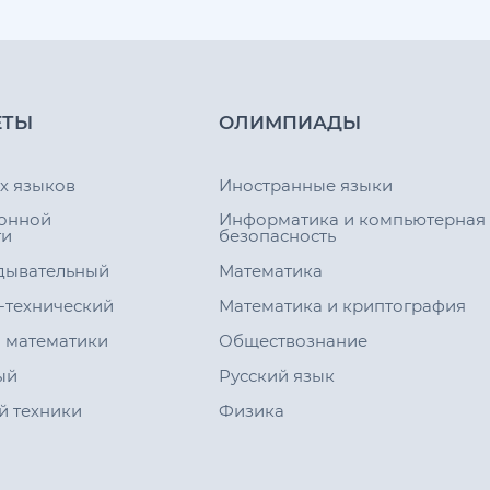
ЕТЫ
ОЛИМПИАДЫ
х языков
Иностранные языки
онной
Информатика и компьютерная
ти
безопасность
дывательный
Математика
-технический
Математика и криптография
 математики
Обществознание
ый
Русский язык
й техники
Физика